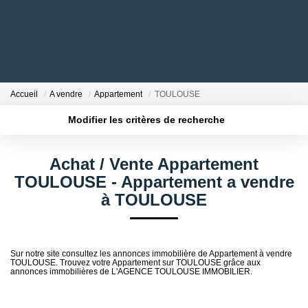
NOTRE AGENCE
Accueil
A vendre
Appartement
TOULOUSE
Qui Sommes Nous
Modifier les critères de recherche
Nos Conseillers
Localisation
Type de bien
Surface min
Budget max
Achat / Vente Appartement
NOS OFFRES
TOULOUSE - Appartement a vendre
Plus de critères
Créer une alerte
à TOULOUSE
NOS BIENS VENDUS
ESTIMATION
Sur notre site consultez les annonces immobilière de Appartement à vendre
TOULOUSE. Trouvez votre Appartement sur TOULOUSE grâce aux
annonces immobilières de L'AGENCE TOULOUSE IMMOBILIER.
ACTUALITÉS