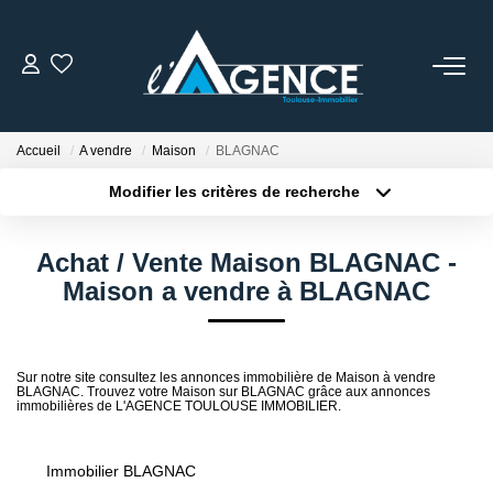
NOTRE AGENCE
Accueil
A vendre
Maison
BLAGNAC
Qui Sommes Nous
Modifier les critères de recherche
Nos Conseillers
Localisation
Type de bien
Localisation
Sélectionnez...
Achat / Vente Maison BLAGNAC -
NOS OFFRES
Surface min
Budget max
Maison a vendre à BLAGNAC
Plus de critères
Créer une alerte
NOS BIENS VENDUS
Sur notre site consultez les annonces immobilière de Maison à vendre
BLAGNAC. Trouvez votre Maison sur BLAGNAC grâce aux annonces
immobilières de L'AGENCE TOULOUSE IMMOBILIER.
ESTIMATION
Immobilier BLAGNAC
ACTUALITÉS