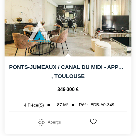
CONTACT
PONTS-JUMEAUX / CANAL DU MIDI - APPARTEMENT DUPLEX -...
,
TOULOUSE
349 000 €
87
M²
Réf :
EDB-A0-349
4
Pièce(s)
Aperçu