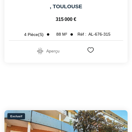
,
TOULOUSE
315 000 €
88
M²
Réf :
AL-676-315
4
Pièce(s)
Aperçu
Exclusif