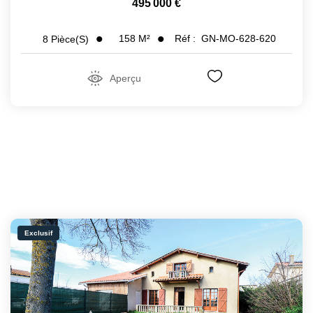
495 000 €
158
M²
Réf :
GN-MO-628-620
8
Pièce(s)
Aperçu
Exclusif