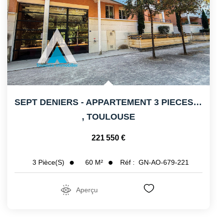
SEPT DENIERS - APPARTEMENT 3 PIECES - BALCON - PARKING
,
TOULOUSE
221 550 €
60
M²
Réf :
GN-AO-679-221
3
Pièce(s)
Aperçu