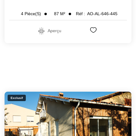
87
M²
Réf :
AO-AL-646-445
4
Pièce(s)
Aperçu
Exclusif