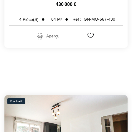
430 000 €
84
M²
Réf :
GN-MO-667-430
4
Pièce(s)
Aperçu
Exclusif