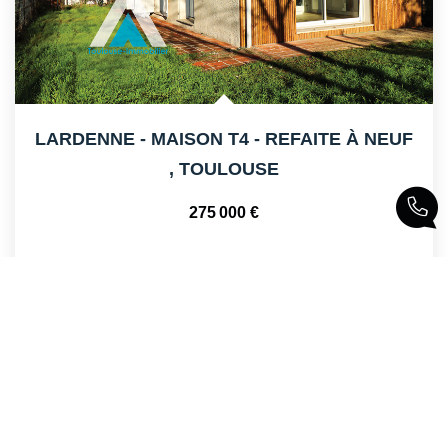
LARDENNE - MAISON T4 - REFAITE À NEUF
,
TOULOUSE
275 000 €
83
M²
Réf :
AL-631-310
4
Pièce(s)
Aperçu