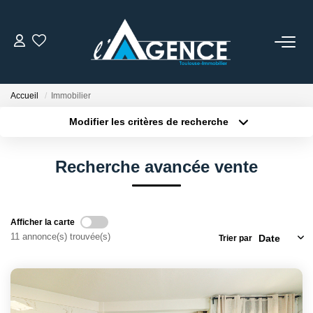
NOTRE AGENCE
Accueil
Immobilier
Qui Sommes Nous
Modifier les critères de recherche
Nos Conseillers
Localisation
Type de bien
Localisation
Sélectionnez...
Recherche avancée vente
NOS OFFRES
Surface min
Budget max
Plus de critères
Créer une alerte
NOS BIENS VENDUS
Afficher la carte
11 annonce(s) trouvée(s)
Trier par
ESTIMATION
ACTUALITÉS