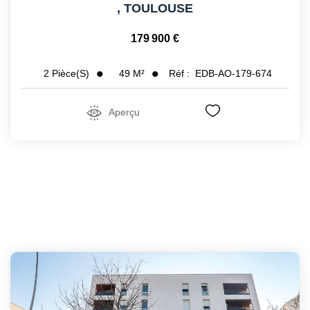
,
TOULOUSE
179 900 €
49
M²
Réf :
EDB-AO-179-674
2
Pièce(s)
Aperçu