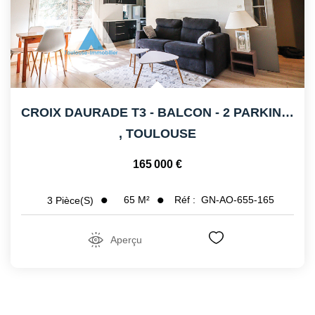
CROIX DAURADE T3 - BALCON - 2 PARKINGS
,
TOULOUSE
165 000 €
65
M²
Réf :
GN-AO-655-165
3
Pièce(s)
Aperçu