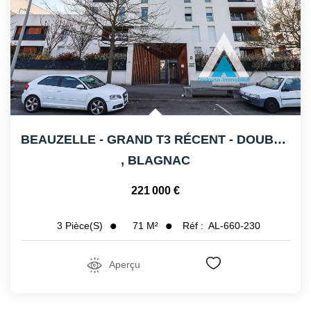
BEAUZELLE - GRAND T3 RÉCENT - DOUBLE PLACE DE PARKING
,
BLAGNAC
221 000 €
71
M²
Réf :
AL-660-230
3
Pièce(s)
Aperçu