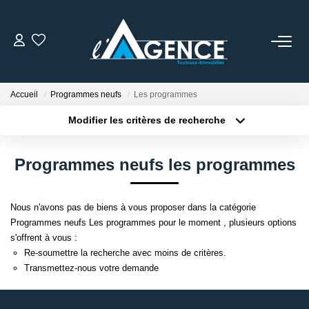
NOTRE AGENCE
Accueil
Programmes neufs
Les programmes
Qui Sommes Nous
Modifier les critères de recherche
Nos Conseillers
Localisation
Type de bien
Localisation
Sélectionnez...
Programmes neufs les programmes
NOS OFFRES
Surface min
Budget max
Nous n'avons pas de biens à vous proposer dans la catégorie
Plus de critères
Créer une alerte
NOS BIENS VENDUS
Programmes neufs Les programmes pour le moment , plusieurs options
s'offrent à vous :
Re-soumettre la recherche avec moins de critères.
ESTIMATION
Transmettez-nous votre demande
ACTUALITÉS