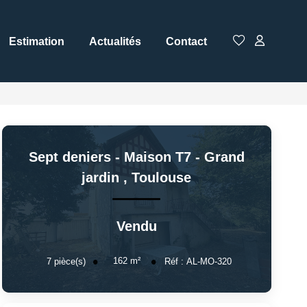
Estimation
Actualités
Contact
Sept deniers - Maison T7 - Grand
jardin
,
Toulouse
Vendu
162
m²
7
pièce(s)
Réf :
AL-MO-320