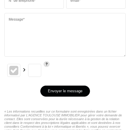
N° de téléphone*
email*
Message*
Envoyer le message
« Les informations recueillies sur ce formulaire sont enregistrées dans un fichier
informatisé par L'AGENCE TOULOUSE IMMOBILIER pour gérer votre demande de
contact. Elles sont conservées pour la durée nécessaire à la gestion de la relation
client dans le respect des prescriptions légales applicables et sont destinées à nos
conseillers Conformément à la loi « informatique et libertés », vous pouvez exercer