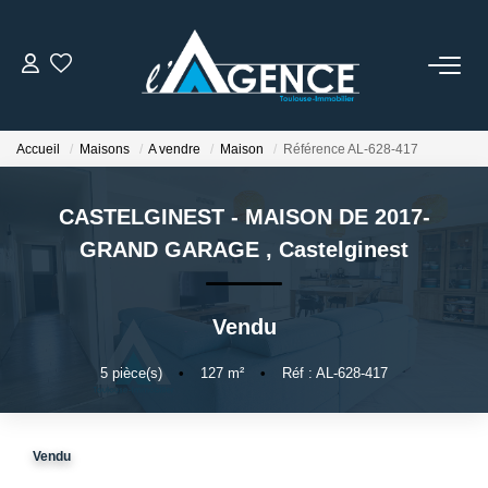
NOTRE AGENCE
Accueil
Maisons
A vendre
Maison
Référence AL-628-417
Qui Sommes Nous
Nos Conseillers
CASTELGINEST - MAISON DE 2017-
GRAND GARAGE
,
Castelginest
NOS OFFRES
Vendu
NOS BIENS VENDUS
5
pièce(s)
•
127
m²
•
Réf : AL-628-417
ESTIMATION
Vendu
ACTUALITÉS