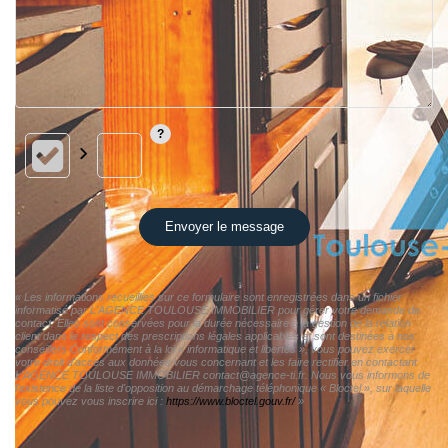
Envoyer le message
« Les informations recueillies sur ce formulaire sont enregistrées dans un fichier
informatisé par L'AGENCE TOULOUSE IMMOBILIER pour gérer votre demande de
contact. Elles sont conservées pour la durée nécessaire à la gestion de la relation
client dans le respect des prescriptions légales applicables et sont destinées à nos
conseillers Conformément à la loi « informatique et libertés », vous pouvez exercer
votre droit d'accès aux données vous concernant et les faire rectifier en contactant
L'AGENCE TOULOUSE IMMOBILIER contact@agence-ti.fr. Nous vous informons de
l'existence de la liste d'opposition au démarchage téléphonique « Bloctel », sur laquelle
vous pouvez vous inscrire ici :
https://www.bloctel.gouv.fr/
»