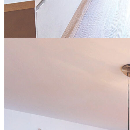
- Parquet, cuisine et matériaux de qualité
- Renovation récente
- Possibilité de louer un second stationnement
Le bien est vendu libre de toute occupation.
Nombre de Lots à usage d'habitation : 52
Montant moyen annuel de la quote-part de charges
courantes : 1600€
Honoraires à la charge du vendeur.
Aucune procédure en cours menée sur le fondement des
articles 29-1 A et 29-1 de la loi n° 65-557 du 10 juillet 1965
et de l'article L.615-6 du CCH
Nos honoraires
Nous contacter