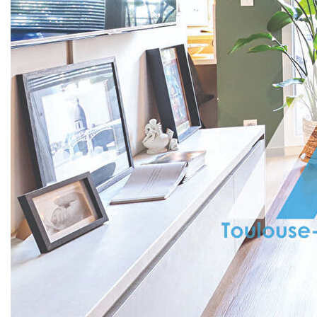
7 DENIERS, au sein de la résidence JOB, au premier
étage, cet appartement T4 entièrement rénové de 109m2
se compose de :
- Une entrée avec rangements, un cellier
- Un double séjour de donnant sur une grande terrasse de
près de 23m2 exposée EST
- Une cuisine aménagée équipée
- Trois chambres
- Une salle d'eau
- Une salle de bain
- Wc séparés
En plus de ce bien vous profiterez de :
- Premier étage avec ascenseur
- Double vitrage et volets roulants électriques
- Un stationnement sécurisé en sous-sol