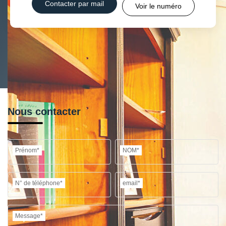
Contacter par mail
Voir le numéro
Nous contacter
Prénom*
NOM*
N° de téléphone*
email*
Message*