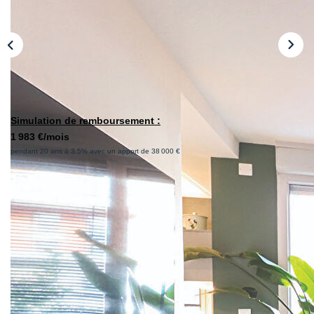
CONTACT
Simulation de remboursement :
1 983 €/mois
pendant 20 ans à 3.5% avec un apport de 38 000 €
Description
Réf : A0-559-380
A découvrir uniquement avec L'Agence Toulouse
Immobilier !