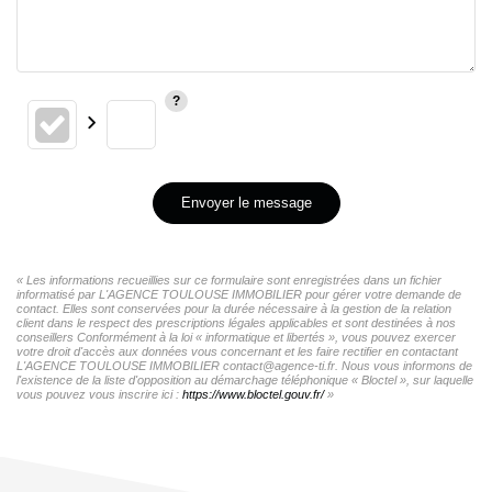
Envoyer le message
« Les informations recueillies sur ce formulaire sont enregistrées dans un fichier
informatisé par L'AGENCE TOULOUSE IMMOBILIER pour gérer votre demande de
contact. Elles sont conservées pour la durée nécessaire à la gestion de la relation
client dans le respect des prescriptions légales applicables et sont destinées à nos
conseillers Conformément à la loi « informatique et libertés », vous pouvez exercer
votre droit d'accès aux données vous concernant et les faire rectifier en contactant
L'AGENCE TOULOUSE IMMOBILIER contact@agence-ti.fr. Nous vous informons de
l'existence de la liste d'opposition au démarchage téléphonique « Bloctel », sur laquelle
vous pouvez vous inscrire ici :
https://www.bloctel.gouv.fr/
»