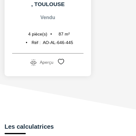
,
TOULOUSE
Vendu
87
m²
4
pièce(s)
Réf :
AO-AL-646-445
Aperçu
Les calculatrices