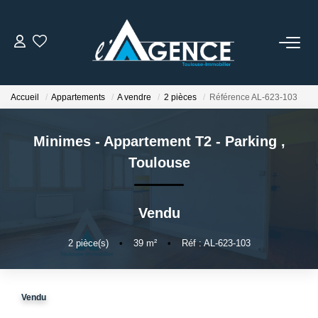
NOTRE AGENCE
Accueil
Appartements
A vendre
2 pièces
Référence AL-623-103
Qui Sommes Nous
Nos Conseillers
Minimes - Appartement T2 - Parking
,
Toulouse
NOS OFFRES
Vendu
NOS BIENS VENDUS
2
pièce(s)
•
39
m²
•
Réf : AL-623-103
ESTIMATION
Vendu
ACTUALITÉS