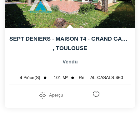
SEPT DENIERS - MAISON T4 - GRAND GARAGE
,
TOULOUSE
Vendu
101
M²
Réf :
AL-CASALS-460
4
Pièce(s)
Aperçu