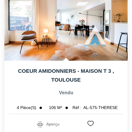
CONTACT
COEUR AMIDONNIERS - MAISON T 3
,
TOULOUSE
Vendu
106
M²
Réf :
AL-575-THERESE
4
Pièce(s)
Aperçu