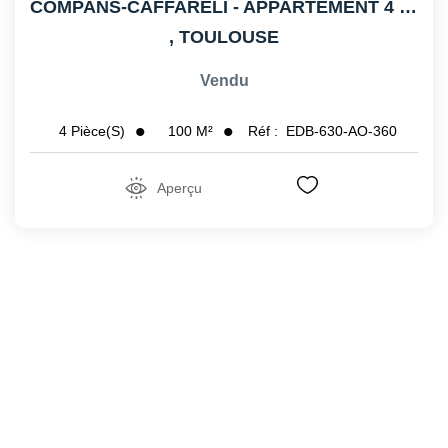
COMPANS-CAFFARELI - APPARTEMENT 4 PIECES - BALCON
,
TOULOUSE
Vendu
100
M²
Réf :
EDB-630-AO-360
4
Pièce(s)
Aperçu