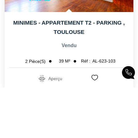
MINIMES - APPARTEMENT T2 - PARKING
,
TOULOUSE
Vendu
39
M²
Réf :
AL-623-103
2
Pièce(s)
Aperçu