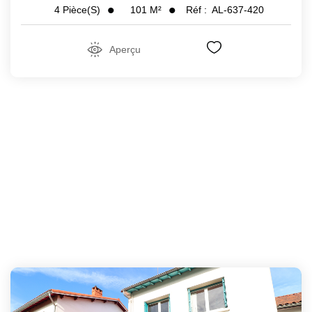
101
M²
Réf :
AL-637-420
4
Pièce(s)
Aperçu