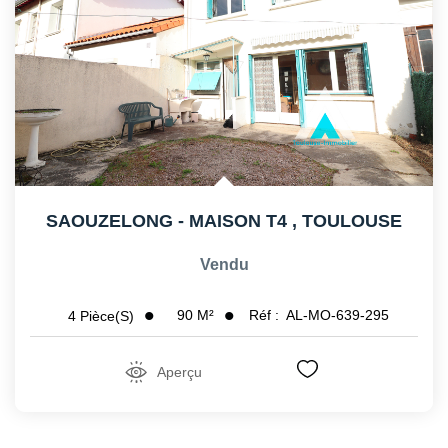
SAOUZELONG - MAISON T4
,
TOULOUSE
Vendu
90
M²
Réf :
AL-MO-639-295
4
Pièce(s)
Aperçu