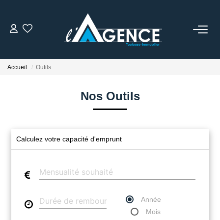
NOTRE AGENCE
Accueil
Outils
Qui Sommes Nous
Nos Conseillers
Nos Outils
NOS OFFRES
Calculez votre capacité d'emprunt
NOS BIENS VENDUS
ESTIMATION
Année
Mois
ACTUALITÉS