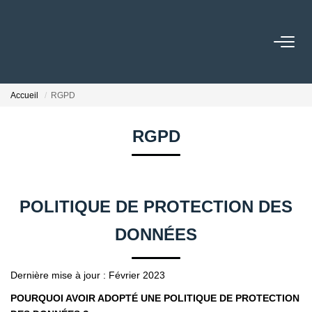
NOTRE AGENCE
Accueil
RGPD
Qui Sommes Nous
Nos Conseillers
RGPD
NOS OFFRES
POLITIQUE DE PROTECTION DES
NOS BIENS VENDUS
DONNÉES
ESTIMATION
Dernière mise à jour : Février 2023
ACTUALITÉS
POURQUOI AVOIR ADOPTÉ UNE POLITIQUE DE PROTECTION