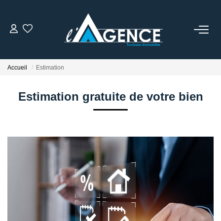
NOTRE AGENCE
Accueil
Estimation
Qui Sommes Nous
Nos Conseillers
Estimation gratuite de votre bien
NOS OFFRES
NOS BIENS VENDUS
ESTIMATION
ACTUALITÉS