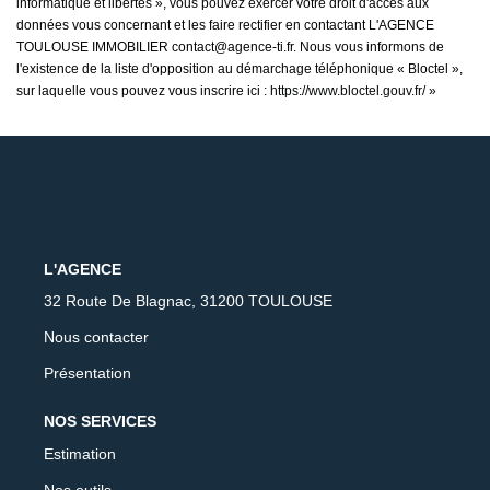
informatique et libertés », vous pouvez exercer votre droit d'accès aux
données vous concernant et les faire rectifier en contactant L'AGENCE
TOULOUSE IMMOBILIER contact@agence-ti.fr. Nous vous informons de
l'existence de la liste d'opposition au démarchage téléphonique « Bloctel »,
sur laquelle vous pouvez vous inscrire ici :
https://www.bloctel.gouv.fr/
»
L'AGENCE
32 Route De Blagnac, 31200 TOULOUSE
Nous contacter
Présentation
NOS SERVICES
Estimation
Nos outils