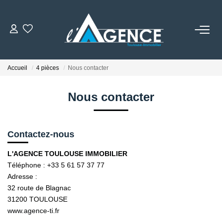
NOTRE AGENCE
Accueil
4 pièces
Nous contacter
Qui Sommes Nous
Nos Conseillers
Nous contacter
NOS OFFRES
Contactez-nous
NOS BIENS VENDUS
L'AGENCE TOULOUSE IMMOBILIER
Téléphone :
+33 5 61 57 37 77
Adresse :
ESTIMATION
32 route de Blagnac
31200
TOULOUSE
ACTUALITÉS
www.agence-ti.fr