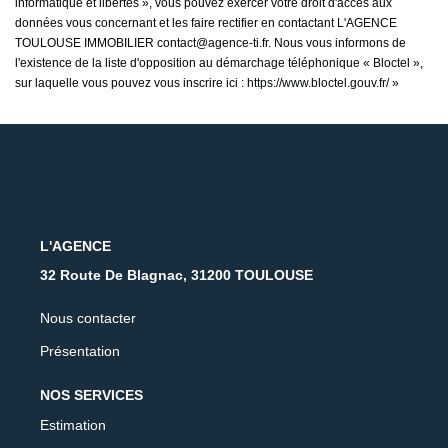
informatique et libertés », vous pouvez exercer votre droit d'accès aux
données vous concernant et les faire rectifier en contactant L'AGENCE
TOULOUSE IMMOBILIER contact@agence-ti.fr. Nous vous informons de
l'existence de la liste d'opposition au démarchage téléphonique « Bloctel »,
sur laquelle vous pouvez vous inscrire ici :
https://www.bloctel.gouv.fr/
»
L'AGENCE
32 Route De Blagnac, 31200 TOULOUSE
Nous contacter
Présentation
NOS SERVICES
Estimation