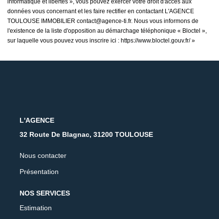
informatique et libertés », vous pouvez exercer votre droit d'accès aux
données vous concernant et les faire rectifier en contactant L'AGENCE
TOULOUSE IMMOBILIER contact@agence-ti.fr. Nous vous informons de
l'existence de la liste d'opposition au démarchage téléphonique « Bloctel »,
sur laquelle vous pouvez vous inscrire ici :
https://www.bloctel.gouv.fr/
»
L'AGENCE
32 Route De Blagnac, 31200 TOULOUSE
Nous contacter
Présentation
NOS SERVICES
Estimation