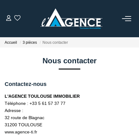
NOTRE AGENCE
Accueil
3 pièces
Nous contacter
Qui Sommes Nous
Nos Conseillers
Nous contacter
NOS OFFRES
Contactez-nous
L'AGENCE TOULOUSE IMMOBILIER
NOS BIENS VENDUS
Téléphone :
+33 5 61 57 37 77
Adresse :
ESTIMATION
32 route de Blagnac
31200
TOULOUSE
www.agence-ti.fr
ACTUALITÉS