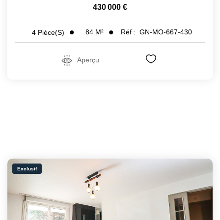
430 000 €
84
M²
Réf :
GN-MO-667-430
4
Pièce(s)
Aperçu
Exclusif