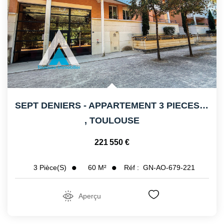
SEPT DENIERS - APPARTEMENT 3 PIECES - BALCON - PARKING
,
TOULOUSE
221 550 €
60
M²
Réf :
GN-AO-679-221
3
Pièce(s)
Aperçu