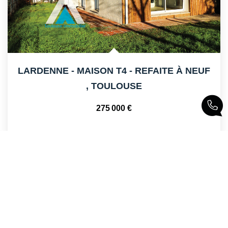
LARDENNE - MAISON T4 - REFAITE À NEUF
,
TOULOUSE
275 000 €
83
M²
Réf :
AL-631-310
4
Pièce(s)
Aperçu