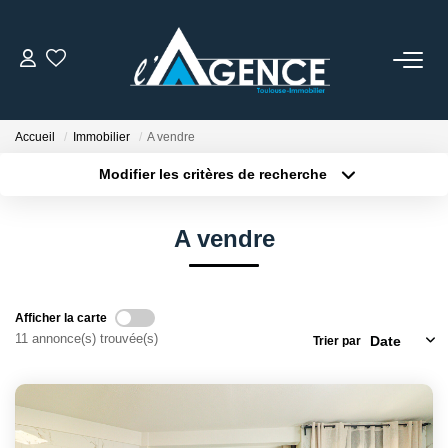
NOTRE AGENCE
Accueil
Immobilier
A vendre
Qui Sommes Nous
Modifier les critères de recherche
Nos Conseillers
Localisation
Type de bien
Localisation
Sélectionnez...
A vendre
NOS OFFRES
Surface min
Budget max
Plus de critères
Créer une alerte
NOS BIENS VENDUS
Afficher la carte
11 annonce(s) trouvée(s)
Trier par
ESTIMATION
ACTUALITÉS