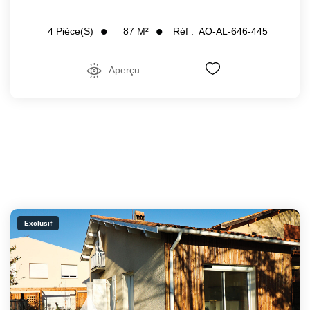
87
M²
Réf :
AO-AL-646-445
4
Pièce(s)
Aperçu
Exclusif