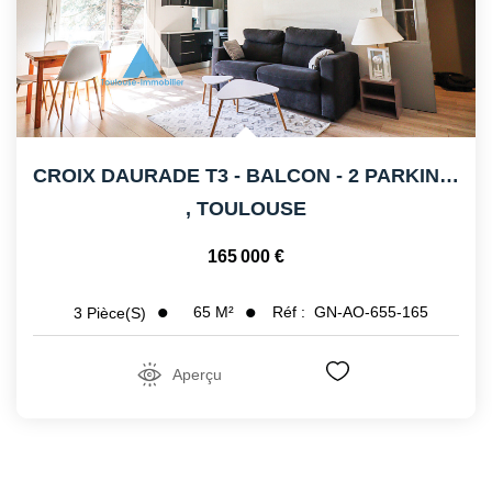
CROIX DAURADE T3 - BALCON - 2 PARKINGS
,
TOULOUSE
165 000 €
65
M²
Réf :
GN-AO-655-165
3
Pièce(s)
Aperçu