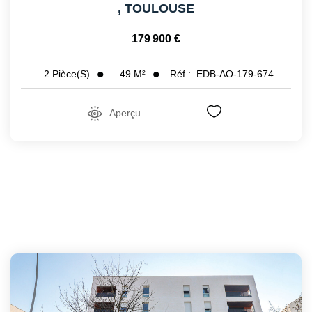
,
TOULOUSE
179 900 €
49
M²
Réf :
EDB-AO-179-674
2
Pièce(s)
Aperçu