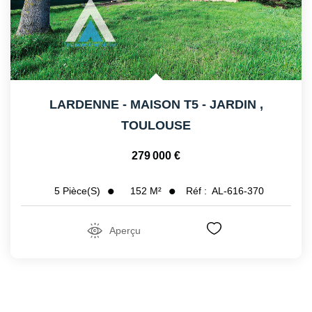
LARDENNE - MAISON T5 - JARDIN
,
TOULOUSE
279 000 €
152
M²
Réf :
AL-616-370
5
Pièce(s)
Aperçu