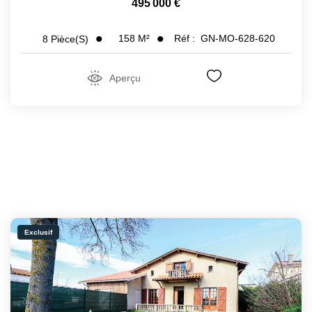
495 000 €
158
M²
Réf :
GN-MO-628-620
8
Pièce(s)
Aperçu
Exclusif