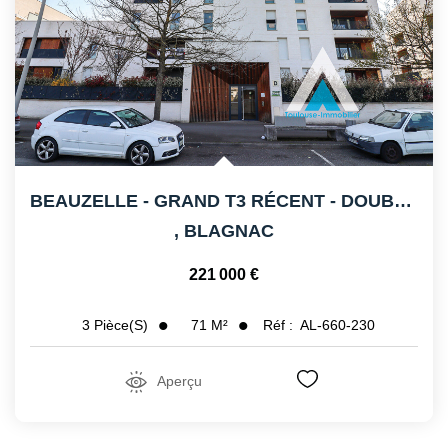
BEAUZELLE - GRAND T3 RÉCENT - DOUBLE PLACE DE PARKING
,
BLAGNAC
221 000 €
71
M²
Réf :
AL-660-230
3
Pièce(s)
Aperçu