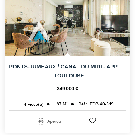
CONTACT
PONTS-JUMEAUX / CANAL DU MIDI - APPARTEMENT DUPLEX -...
,
TOULOUSE
349 000 €
87
M²
Réf :
EDB-A0-349
4
Pièce(s)
Aperçu