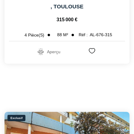
,
TOULOUSE
315 000 €
88
M²
Réf :
AL-676-315
4
Pièce(s)
Aperçu
Exclusif